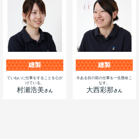
縫製
縫製
ていねいに仕事をすることを心が
今ある目の前の仕事を一生懸命こ
けている。
なす。
村瀬浩美
大西彩那
さん
さん