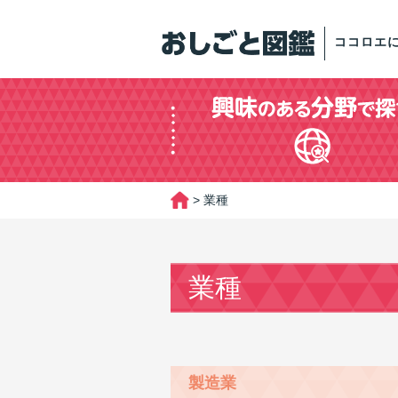
ココロエ
>
業種
業種
製造業